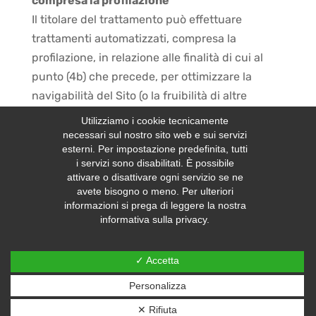
compresa la profilazione
Il titolare del trattamento può effettuare
trattamenti automatizzati, compresa la
profilazione, in relazione alle finalità di cui al
punto (4b) che precede, per ottimizzare la
navigabilità del Sito (o la fruibilità di altre
applicazioni social o web del titolare del
Utilizziamo i cookie tecnicamente
trattamento) e per migliorare l’esperienza
necessari sul nostro sito web e sui servizi
esterni. Per impostazione predefinita, tutti
d’acquisto, salvo quanto sopra specificato con
i servizi sono disabilitati. È possibile
riguardo ai diritti di opposizione e revoca del
attivare o disattivare ogni servizio se ne
consenso da parte del Cliente/interessato.
avete bisogno o meno. Per ulteriori
informazioni si prega di leggere la nostra
Per profilazione s’intende qualsiasi forma di
informativa sulla privacy.
trattamento automatizzato di dati personali
diretto a valutare determinati aspetti relativi a
✓ Accetta
una persona fisica, in particolare per analizzare
o prevedere aspetti riguardanti, ad esempio, le
Personalizza
preferenze personali, gli interessi o l’ubicazione
✕ Rifiuta